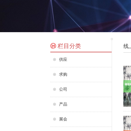
栏目分类
线
供应
求购
公司
产品
展会