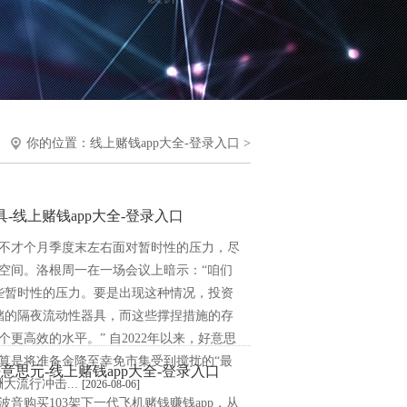
你的位置：
线上赌钱app大全-登录入口
>
-线上赌钱app大全-登录入口
不才个月季度末左右面对暂时性的压力，尽
空间。洛根周一在一场会议上暗示：“咱们
些暂时性的压力。要是出现这种情况，投资
储的隔夜流动性器具，而这些撑捏措施的存
更高效的水平。” 自2022年以来，好意思
算是将准备金降至幸免市集受到搅扰的“最
意思元-线上赌钱app大全-登录入口
大流行冲击...
[2026-08-06]
音购买103架下一代飞机赌钱赚钱app，从