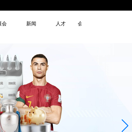
展会
新闻
人才
会员商务室